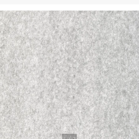
1
/
2