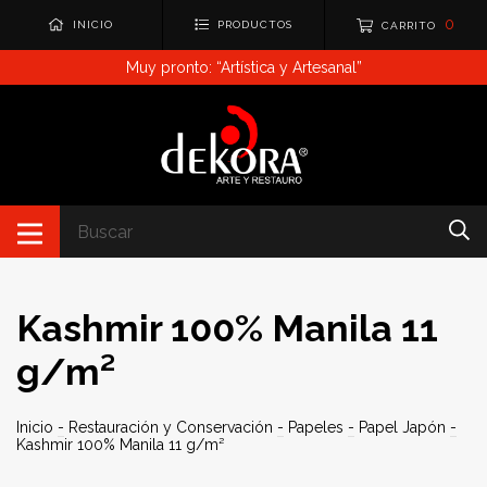
0
INICIO
PRODUCTOS
CARRITO
Muy pronto: “Artística y Artesanal”
Kashmir 100% Manila 11
g/m²
Inicio
-
Restauración y Conservación
-
Papeles
-
Papel Japón
-
Kashmir 100% Manila 11 g/m²