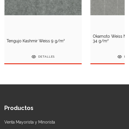
Okamoto Weiss Mits
Tengujo Kashmir Weiss 9 g/m²
34 g/m²
DETALLES
DE
Productos
Venta Mayorista y Minorista