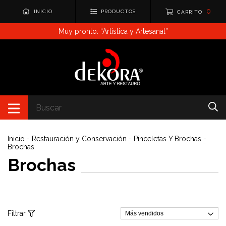
0
INICIO
PRODUCTOS
CARRITO
Muy pronto: “Artística y Artesanal”
Inicio
-
Restauración y Conservación
-
Pinceletas Y Brochas
-
Brochas
Brochas
Filtrar