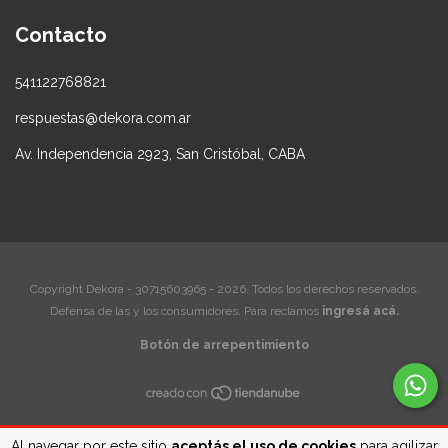
Contacto
541122768821
respuestas@dekora.com.ar
Av. Independencia 2923, San Cristóbal, CABA
Copyright Dekora - 30715603965 - 2026. Todos los derechos reservados.
Defensa de las y los consumidores. Para reclamos
ingresá acá.
Botón de arrepentimiento
Al navegar por este sitio
aceptás el uso de cookies
para agilizar