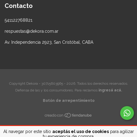
Contacto
541122768821
respuestas@dekora.com.ar
Av. Independencia 2923, San Cristóbal, CABA
Copyright Dekora - 30715603965 - 2026. Todos los derechos reservados.
Defensa de las y los consumidores. Para reclamos
ingresá acá.
Botón de arrepentimiento
Al navegar por este sitio
aceptás el uso de cookies
para agilizar
tu experiencia de compra.