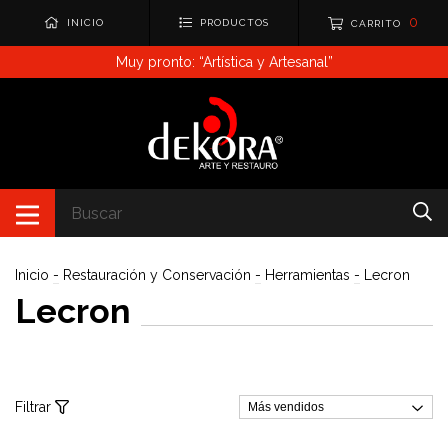
0
INICIO
PRODUCTOS
CARRITO
Muy pronto: “Artística y Artesanal”
Inicio
-
Restauración y Conservación
-
Herramientas
-
Lecron
Lecron
Filtrar