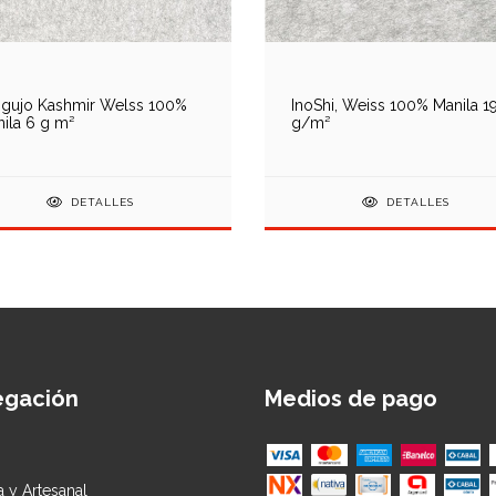
ngujo Kashmir Welss 100%
InoShi, Weiss 100% Manila 1
ila 6 g m²
g/m²
DETALLES
DETALLES
egación
Medios de pago
ca y Artesanal