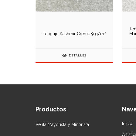
Te
 22 g/m²
Tengujo Kashmir Creme 9 g/m²
Man
DETALLES
Productos
Nav
Inicio
Venta Mayorista y Minorista
Artisti