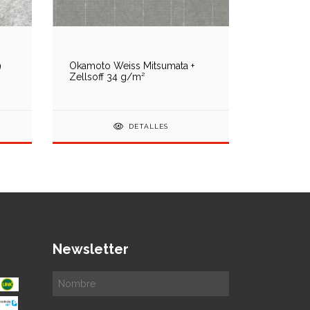
9
Okamoto Weiss Mitsumata +
Kawashi K
Zellsoff 34 g/m²
35 g m²
DETALLES
Newsletter