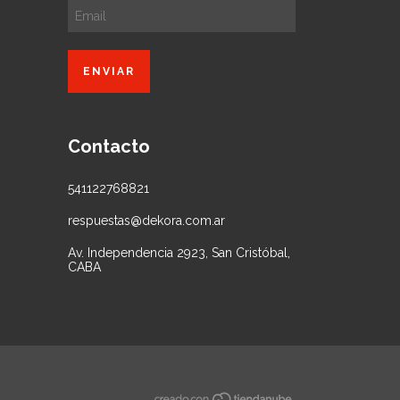
Contacto
541122768821
respuestas@dekora.com.ar
Av. Independencia 2923, San Cristóbal,
CABA