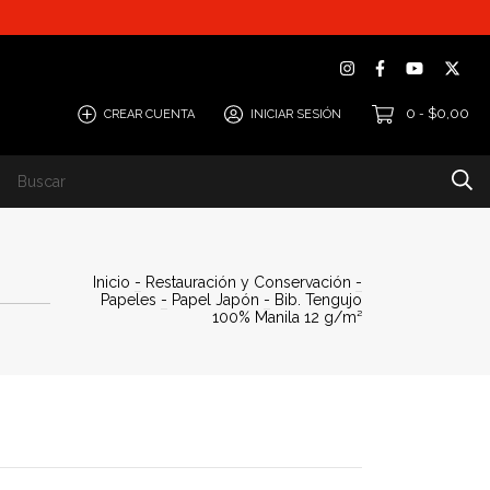
0
$0,00
CREAR CUENTA
INICIAR SESIÓN
-
Inicio
-
Restauración y Conservación
-
Papeles
-
Papel Japón
-
Bib. Tengujo
100% Manila 12 g/m²