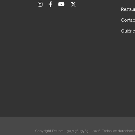
Restau
Contac
Quién
Copyright Dekora - 30715603965 - 2026. Todos los derechos 