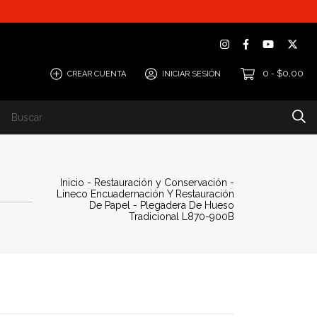
0
$0,00
CREAR CUENTA
INICIAR SESIÓN
-
Inicio
-
Restauración y Conservación
-
Lineco Encuadernación Y Restauración
De Papel
-
Plegadera De Hueso
Tradicional L870-900B