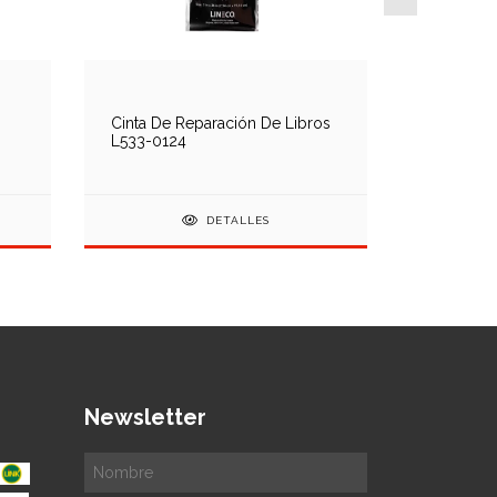
Cinta De Reparación De Libros
Almohadi
L533-0124
Documen
DETALLES
Newsletter