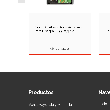
a
Cinta De Abaca Auto Adhesiva
Para Bisagra L533-0754M
Gom
DETALLES
Productos
Nav
Inicio
Venta Mayorista y Minorista