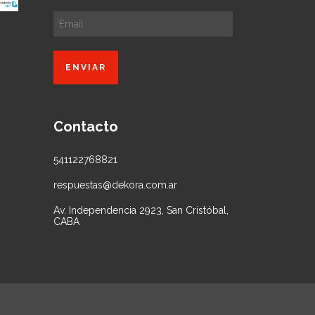
Contacto
541122768821
respuestas@dekora.com.ar
Av. Independencia 2923, San Cristóbal,
CABA