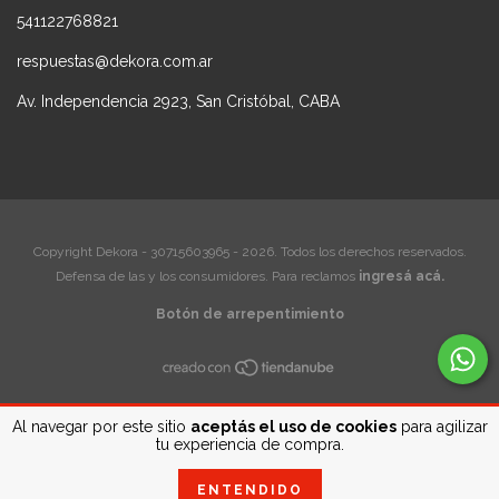
541122768821
respuestas@dekora.com.ar
Av. Independencia 2923, San Cristóbal, CABA
Copyright Dekora - 30715603965 - 2026. Todos los derechos reservados.
Defensa de las y los consumidores. Para reclamos
ingresá acá.
Botón de arrepentimiento
Al navegar por este sitio
aceptás el uso de cookies
para agilizar
tu experiencia de compra.
ENTENDIDO