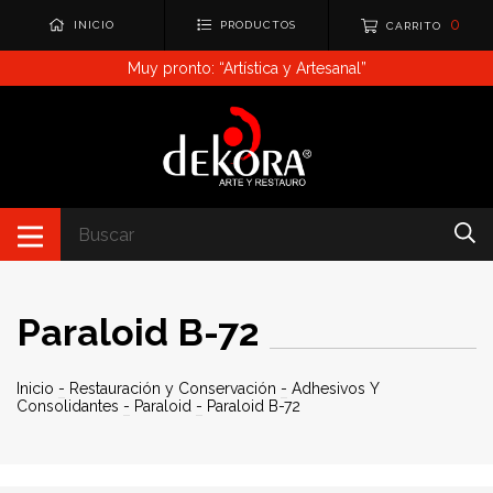
0
INICIO
PRODUCTOS
CARRITO
Muy pronto: “Artística y Artesanal”
Paraloid B-72
Inicio
-
Restauración y Conservación
-
Adhesivos Y
Consolidantes
-
Paraloid
-
Paraloid B-72