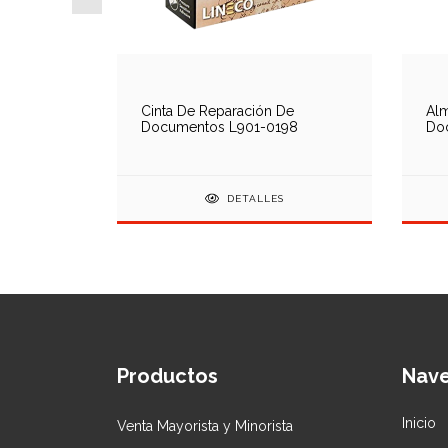
te
Cinta De Reparación De
Alm
Documentos L901-0198
Do
DETALLES
Productos
Nav
Inicio
Venta Mayorista y Minorista