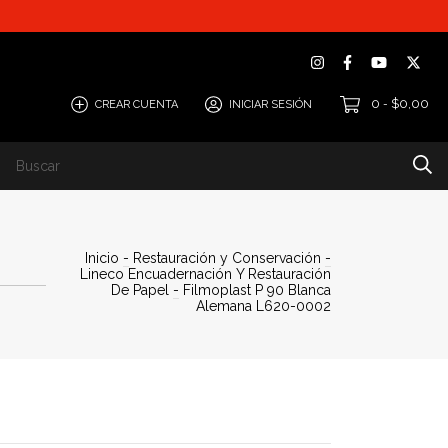
0
$0,00
CREAR CUENTA
INICIAR SESIÓN
-
Inicio
-
Restauración y Conservación
-
Lineco Encuadernación Y Restauración
De Papel
-
Filmoplast P 90 Blanca
Alemana L620-0002