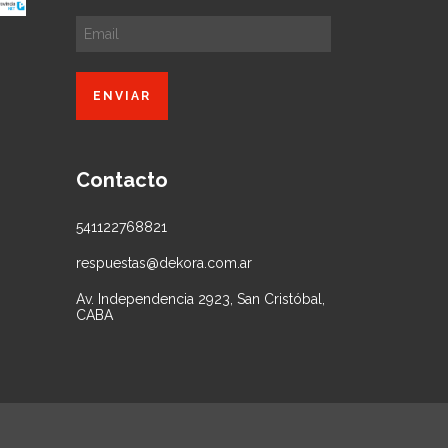
Contacto
541122768821
respuestas@dekora.com.ar
Av. Independencia 2923, San Cristóbal,
CABA