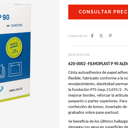
COMPARTIR
DESCRIPCIÓN
620-0002 -FILMOPLAST P 90 ALE
Cinta autoadhesiva de papel adhes
flexible, fabricado conforme a la no
envejecimiento, elasticidad perman
la fundación PTS (exp.21495/2 . Par
mejorar bordes, reforzar la articulac
paspartú o partes superiores. Para s
confección de lomos, insertado de 
grabados sobre pase-partout.
Se beneficia de los últimos hallazgo
despega con agua en superficies de