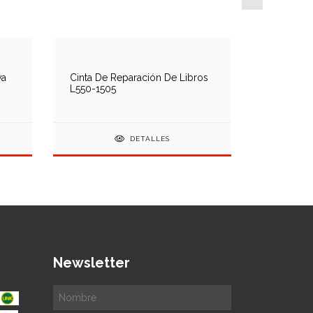
va
Cinta De Reparación De Libros
L550-1505
Goma De 
DETALLES
Newsletter