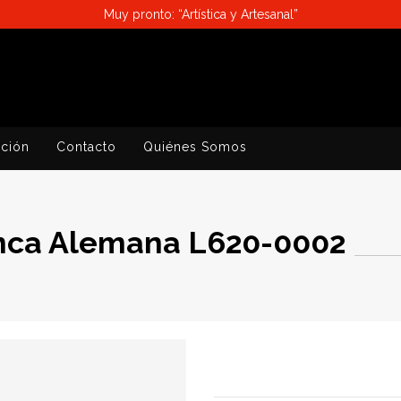
Muy pronto: “Artística y Artesanal”
ación
Contacto
Quiénes Somos
anca Alemana L620-0002