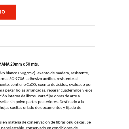
MANA 20mm x 50 mts.
ivo blanco (50g/m2), exento de madera, resistente, 
rma ISO 9706, adhesivo acrílico, resistente al 
ente, contiene CaCO, exento de ácidos, evaluado por 
a pegar hojas arrancadas, reparar cuadernillos viejos, 
ión interna de libros. Para fijar obras de arte a 
ellar sin polvo partes posteriores. Destinado a la 
hojas sueltas orlado de documentos y fijado de 
s en materia de conservación de fibras celulósicas. Se 
 papel estable, conservado en condiciones de 