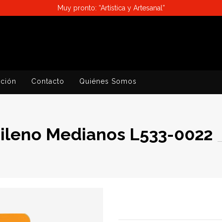
Muy pronto: “Artística y Artesanal”
ación
Contacto
Quiénes Somos
pileno Medianos L533-0022