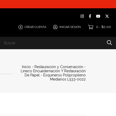
0
$0,00
CREAR CUENTA
INICIAR SESIÓN
-
Inicio
-
Restauración y Conservación
-
Lineco Encuadernación Y Restauración
De Papel
-
Esquineros Polipropileno
Medianos L533-0022