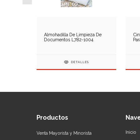
De
Almohadilla De Limpieza De
Cin
98
Documentos L782-1004
Par
DETALLES
Productos
Nav
Inicio
Venta Mayorista y Minorista