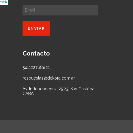
Contacto
541122768821
respuestas@dekora.com.ar
Av. Independencia 2923, San Cristóbal,
CABA