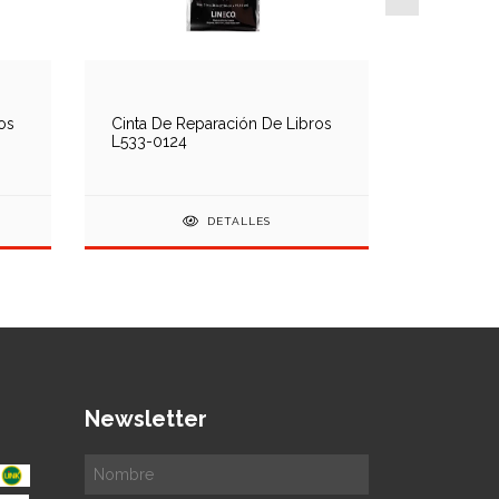
os
Cinta De Reparación De Libros
Filmoplas
L533-0124
Alemana
DETALLES
Newsletter