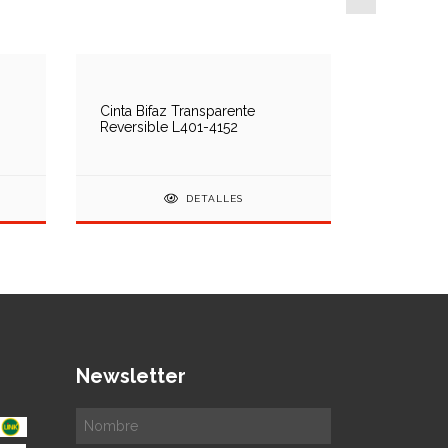
Cinta Bifaz Transparente
Cinta De 
Reversible L401-4152
Para Bis
DETALLES
Newsletter