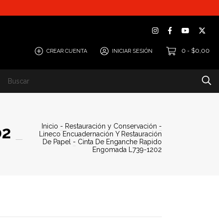
0
$0,00
CREAR CUENTA
INICIAR SESIÓN
-
Inicio
-
Restauración y Conservación
-
02
Lineco Encuadernación Y Restauración
De Papel
-
Cinta De Enganche Rapido
Engomada L739-1202