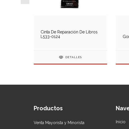
eza De
Cinta De Reparación De Libros
04
L533-0124
Gom
DETALLES
Productos
Nav
Inicio
Venta Mayorista y Minorista