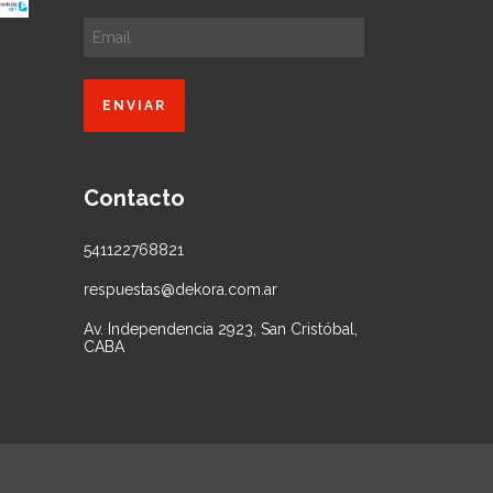
Contacto
541122768821
respuestas@dekora.com.ar
Av. Independencia 2923, San Cristóbal,
CABA