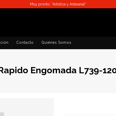
Muy pronto: “Artística y Artesanal”
ación
Contacto
Quiénes Somos
 Rapido Engomada L739-12