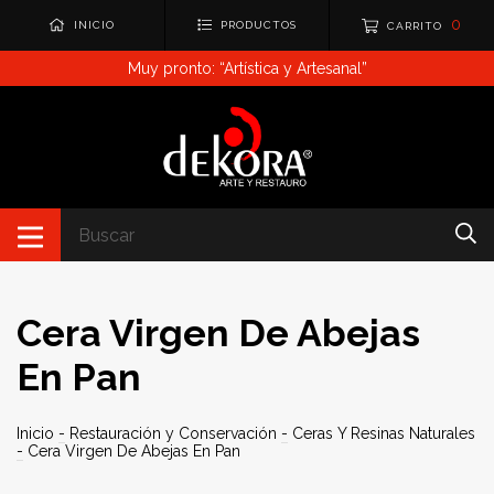
0
INICIO
PRODUCTOS
CARRITO
Muy pronto: “Artística y Artesanal”
Cera Virgen De Abejas
En Pan
Inicio
-
Restauración y Conservación
-
Ceras Y Resinas Naturales
-
Cera Virgen De Abejas En Pan