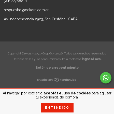
541122768821
respuestas@dekora.com.ar
Av. Independencia 2923, San Cristóbal, CABA
Copyright Dekora - 30715603965 - 2026. Todos los derechos reservados.
Defensa de las y los consumidores. Para reclamos
ingresá acá.
Botón de arrepentimiento
Al navegar por este sitio
aceptás el uso de cookies
para agilizar
tu experiencia de compra.
ENTENDIDO