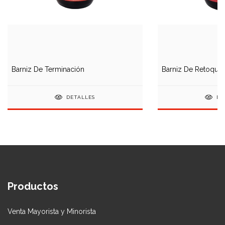
Barniz De Terminación
Barniz De Retoque
DETALLES
DE
Productos
Venta Mayorista y Minorista