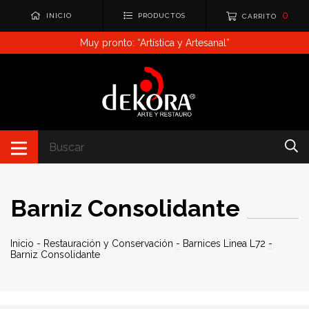
0
INICIO
PRODUCTOS
CARRITO
Muy pronto: “Artística y Artesanal”
Barniz Consolidante
Inicio
-
Restauración y Conservación
-
Barnices Linea L72
-
Barniz Consolidante