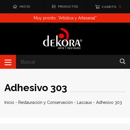
0
INICIO
PRODUCTOS
CARRITO
Muy pronto: “Artística y Artesanal”
Adhesivo 303
Inicio
-
Restauración y Conservación
-
Lascaux
-
Adhesivo 303